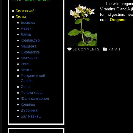
SELIBIUM – HERBALS
… The wild oregano
Vitamins C and A (
Билков чай
for indigestion, h
Билки
order
Oregano
.
. 
Босилек
Невен
Лайка
Кориандър
Мащерка
52 COMMENTS
РИГАН
Смрадлика
Маточина
Риган
Мента
Градински чай-
Салвия
Сена
Полски хвощ
Жълт кантарион
Коприва
Върбинка
Бял Равнец