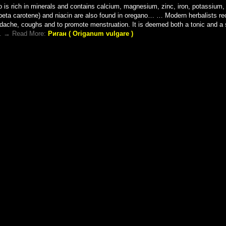
 is rich in minerals and contains calcium, magnesium, zinc, iron, potassium
beta carotene) and niacin are also found in oregano… … Modern herbalists r
eadache, coughs and to promote menstruation. It is deemed both a tonic and 
. . → Read More:
Риган ( Origanum vulgare )