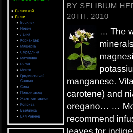
SELIBIUM – HERBALS
BY SELIBIUM H
Билков чай
20TH, 2010
Билки
Босилек
Невен
… The wi
Лайка
Кориандър
minerals
Мащерка
Смрадлика
magnesiu
Маточина
Риган
potassiu
Мента
Градински чай-
manganese. Vita
Салвия
Сена
carotene) and ni
Полски хвощ
Жълт кантарион
oregano… … Mod
Коприва
Върбинка
recommend infus
Бял Равнец
leaves for indig