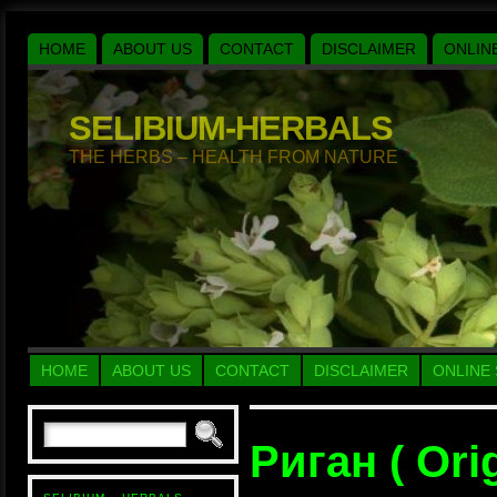
HOME
ABOUT US
CONTACT
DISCLAIMER
ONLIN
SELIBIUM-HERBALS
THE HERBS – HEALTH FROM NATURE
HOME
ABOUT US
CONTACT
DISCLAIMER
ONLINE
Риган ( Ori