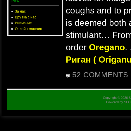
INFO
coughs and to pr
За нас
Връзка с нас
is deemed both a
Внимание
Онлайн магазин
stimulant… From
order
Oregano
.
Риган ( Origanu
52 COMMENTS
Copyright © 2026
S
Powered by
SEO