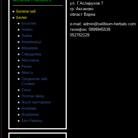
SELIBIUM – HERBALS
ул. Г.Аспарухов 7
гр. Аксаково
Билков чай
област Варна
Билки
Босилек
e-mail: admin@selibium-herbals.com
телефон: 0899945539
Невен
052762129
Лайка
Кориандър
Мащерка
Смрадлика
Маточина
Риган
Мента
Градински чай-
Салвия
Сена
Полски хвощ
Жълт кантарион
Коприва
Върбинка
Бял Равнец