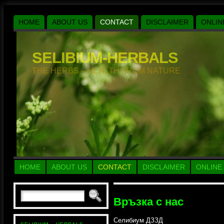
HOME
ABOUT US
CONTACT
DISCLAIMER
ONLIN
SELIBIUM-HERBALS
THE HERBS – HEALTH FROM NATURE
HOME
ABOUT US
CONTACT
DISCLAIMER
ONLINE
Връзка с нас
Селибиум ДЗЗД