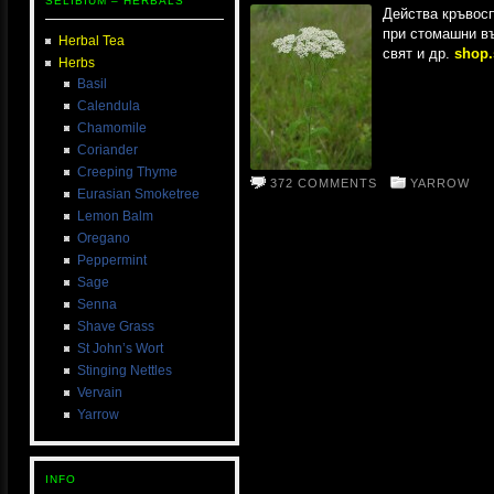
SELIBIUM – HERBALS
Действа кръвосп
при стомашни въ
Herbal Tea
свят и др.
shop.
Herbs
Basil
Calendula
Chamomile
Coriander
Creeping Thyme
372 COMMENTS
YARROW
Eurasian Smoketree
Lemon Balm
Oregano
Peppermint
Sage
Senna
Shave Grass
St John’s Wort
Stinging Nettles
Vervain
Yarrow
INFO