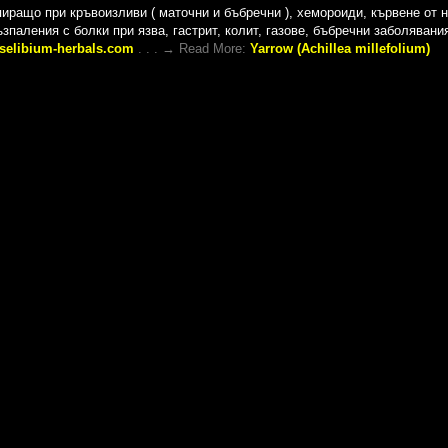
иращо при кръвоизливи ( маточни и бъбречни ), хемороиди, кървене от н
зпаления с болки при язва, гастрит, колит, газове, бъбречни заболявани
selibium-herbals.com
. . . → Read More:
Yarrow (Achillea millefolium)