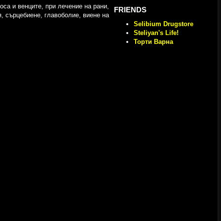
оса и венците, при лечение на рани,
FRIENDS
я, сърцебиене, главоболие, виене на
Selibium Drugstore
Steliyan's Life!
Торти Варна