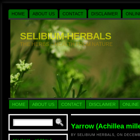
HOME
ABOUT US
CONTACT
DISCLAIMER
ONLIN
SELIBIUM-HERBALS
THE HERBS – HEALTH FROM NATURE
HOME
ABOUT US
CONTACT
DISCLAIMER
ONLINE
Yarrow (Achillea mill
BY SELIBIUM HERBALS, ON DECEMB